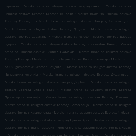
.
.
сајмиште
Morska hrana sa uslugom dostave Београд Сењак
Morska hrana sa
.
uslugom dostave Београд Београд на води
Morska hrana sa uslugom dostave
.
.
Београд Топчидер
Morska hrana sa uslugom dostave Београд Аутокоманда
.
Morska hrana sa uslugom dostave Београд Дедиње
Morska hrana sa uslugom
.
dostave Београд Савамала
Morska hrana sa uslugom dostave Београд Царева
.
.
ћуприја
Morska hrana sa uslugom dostave Београд Косанчићев Венац
Morska
.
hrana sa uslugom dostave Београд Палилула
Morska hrana sa uslugom dostave
.
.
Београд Врачар
Morska hrana sa uslugom dostave Београд Неимар
Morska hrana
.
sa uslugom dostave Београд Вождовац
Morska hrana sa uslugom dostave Београд
.
.
Чиновничка колонија
Morska hrana sa uslugom dostave Београд Душановац
.
Morska hrana sa uslugom dostave Београд Дорћол
Morska hrana sa uslugom
.
dostave Београд Вилине воде
Morska hrana sa uslugom dostave Београд
.
.
Професорска колонија
Morska hrana sa uslugom dostave Београд Крњача
.
Morska hrana sa uslugom dostave Београд Богословија
Morska hrana sa uslugom
.
.
dostave Београд Хаџипоповац
Morska hrana sa uslugom dostave Београд Чубура
.
Morska hrana sa uslugom dostave Београд Црвени Крст
Morska hrana sa uslugom
.
dostave Београд Браће Јерковић
Morska hrana sa uslugom dostave Београд Ђерам
.
.
Morska hrana sa uslugom dostave Београд Пашино брдо
Morska hrana sa