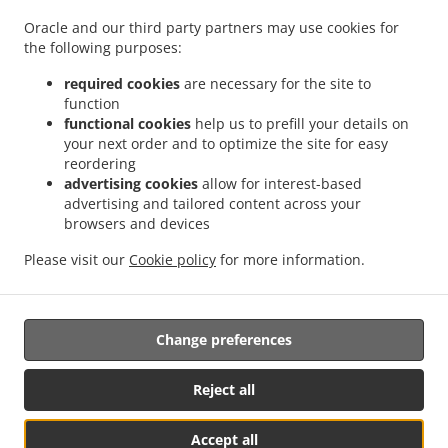
.
.
uslugom dostave Врачар
Morska hrana sa uslugom dostave Вождовац
Morska
Oracle and our third party partners may use cookies for
.
hrana sa uslugom dostave Стари Град Стари град
Morska hrana sa uslugom dostave
the following purposes:
.
.
Стари Град
Morska hrana sa uslugom dostave Палилула
Morska hrana sa uslugom
.
.
dostave Lazarevac Стари град
Morska hrana sa uslugom dostave Lazarevac
required cookies
are necessary for the site to
.
function
Morska hrana sa uslugom dostave Звездара
Morska hrana sa uslugom dostave
functional cookies
help us to prefill your details on
.
.
Beograd - Voždovac
Morska hrana sa uslugom dostave Стара Раковица
Morska
your next order and to optimize the site for easy
.
.
hrana sa uslugom dostave Остружница
Morska hrana sa uslugom dostave Стара
reordering
.
Morska hrana sa uslugom dostave Железник
Morska hrana sa uslugom dostave
advertising cookies
allow for interest-based
.
.
advertising and tailored content across your
Јајинци
Morska hrana sa uslugom dostave Ресник
Morska hrana sa uslugom
browsers and devices
.
.
dostave Кнежевац
Morska hrana sa uslugom dostave Beograd - Čukarica
Morska
.
hrana sa uslugom dostave Beograd - Rakovica
Morska hrana sa uslugom dostave
Please visit our
Cookie policy
for more information.
.
.
.
Крњача
Fish & Chips Dostava Hrane
Grčka Dostava Hrane
Isporuke dostava hrane
Change preferences
Podržano od:
Foodbooking Online Poručivanje | www.foodbooking.rs |
Reject all
info@foodbooking.rs
Accept all