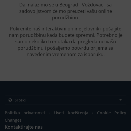
Da, nalazimo se u Beograd - Voždovac i sa
zadovoljstvom će mo preuzeti vašu online
porudžbinu.
Pokrenite naš interaktivni online jelovnik i pošaljite
nam porudžbinu kada budete spremni. Potrebno je
samo nekoliko trenutaka da pregledamo vašu
porudžbinu i pošaljemo potvrdu prijema sa
navedenim vremenom za isporuku.
.
.
Politika privatnosti
Uveti korištenja
Cookie Policy
Changes
Kontaktirajte nas