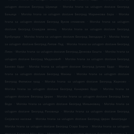
.
uslugom dostave Београд Шумице
Morska hrana sa uslugom dostave Београд
.
.
Бањица
Morska hrana sa uslugom dostave Београд Маринкова бара
Morska
.
hrana sa uslugom dostave Београд Вуков споменик
Morska hrana sa uslugom
.
dostave Београд Славујев венац
Morska hrana sa uslugom dostave Београд
.
.
Булбулдер
Morska hrana sa uslugom dostave Београд Звездара 2
Morska hrana
.
sa uslugom dostave Београд Липов Лад
Morska hrana sa uslugom dostave Београд
.
.
Лион
Morska hrana sa uslugom dostave Београд Денкова башта
Morska hrana sa
.
uslugom dostave Београд Медаковић
Morska hrana sa uslugom dostave Београд
.
.
Баново брдо
Morska hrana sa uslugom dostave Београд Јулино Брдо
Morska
.
hrana sa uslugom dostave Београд Макиш
Morska hrana sa uslugom dostave
.
.
Београд Филмски град
Morska hrana sa uslugom dostave Београд Жарково
.
Morska hrana sa uslugom dostave Београд Канарево Брдо
Morska hrana sa
.
uslugom dostave Београд Церак
Morska hrana sa uslugom dostave Београд Беле
.
.
Воде
Morska hrana sa uslugom dostave Београд Миљаковац
Morska hrana sa
.
uslugom dostave Београд Раковица
Morska hrana sa uslugom dostave Београд
.
.
Скојевско насеље
Morska hrana sa uslugom dostave Београд Церак Виногради
.
Morska hrana sa uslugom dostave Београд Стара Борча
Morska hrana sa uslugom
.
.
dostave Београд Mika Alas
Morska hrana sa uslugom dostave Београд Раковица 2