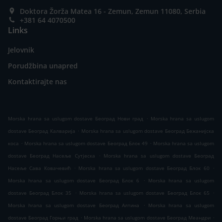
Doktora Žorža Matea 16 - Zemun, Zemun 11080, Serbia
+381 64 4070500
Links
Jelovnik
Porudžbina unapred
Kontaktirajte nas
.
Morska hrana sa uslugom dostave Београд Нови град
Morska hrana sa uslugom
.
dostave Београд Калварија
Morska hrana sa uslugom dostave Београд Бежанијска
.
.
коса
Morska hrana sa uslugom dostave Београд Блок 49
Morska hrana sa uslugom
.
dostave Београд Насеље Сутјеска
Morska hrana sa uslugom dostave Београд
.
.
Насеље Сава Ковачевић
Morska hrana sa uslugom dostave Београд Блок 60
.
Morska hrana sa uslugom dostave Београд Блок 6
Morska hrana sa uslugom
.
.
dostave Београд Блок 35
Morska hrana sa uslugom dostave Београд Блок 65
.
Morska hrana sa uslugom dostave Београд Алтина
Morska hrana sa uslugom
.
.
dostave Београд Горњи град
Morska hrana sa uslugom dostave Београд Меандри