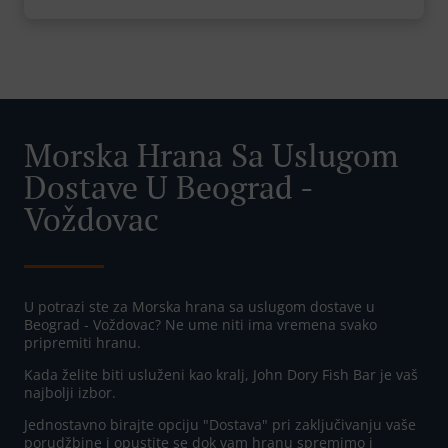
Morska Hrana Sa Uslugom
Dostave U Beograd -
Voždovac
U potrazi ste za Morska hrana sa uslugom dostave u
Beograd - Voždovac? Ne ume niti ima vremena svako
pripremiti hranu.
Kada želite biti usluženi kao kralj, John Dory Fish Bar je vaš
najbolji izbor.
Jednostavno birajte opciju "Dostava" pri zaključivanju vaše
porudžbine i opustite se dok vam hranu spremimo i