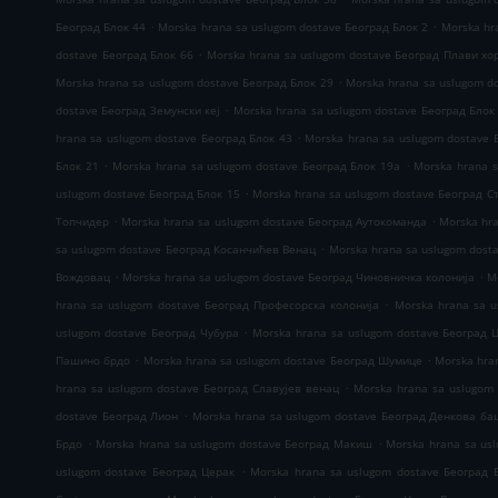
.
.
Београд Блок 44
Morska hrana sa uslugom dostave Београд Блок 2
Morska hr
.
dostave Београд Блок 66
Morska hrana sa uslugom dostave Београд Плави хо
.
Morska hrana sa uslugom dostave Београд Блок 29
Morska hrana sa uslugom d
.
dostave Београд Земунски кеј
Morska hrana sa uslugom dostave Београд Блок
.
hrana sa uslugom dostave Београд Блок 43
Morska hrana sa uslugom dostave 
.
.
Блок 21
Morska hrana sa uslugom dostave Београд Блок 19а
Morska hrana 
.
uslugom dostave Београд Блок 15
Morska hrana sa uslugom dostave Београд С
.
.
Топчидер
Morska hrana sa uslugom dostave Београд Аутокоманда
Morska hr
.
sa uslugom dostave Београд Косанчићев Венац
Morska hrana sa uslugom dost
.
.
Вождовац
Morska hrana sa uslugom dostave Београд Чиновничка колонија
M
.
hrana sa uslugom dostave Београд Професорска колонија
Morska hrana sa 
.
uslugom dostave Београд Чубура
Morska hrana sa uslugom dostave Београд 
.
.
Пашино брдо
Morska hrana sa uslugom dostave Београд Шумице
Morska hra
.
hrana sa uslugom dostave Београд Славујев венац
Morska hrana sa uslugom
.
dostave Београд Лион
Morska hrana sa uslugom dostave Београд Денкова ба
.
.
Брдо
Morska hrana sa uslugom dostave Београд Макиш
Morska hrana sa us
.
uslugom dostave Београд Церак
Morska hrana sa uslugom dostave Београд 
.