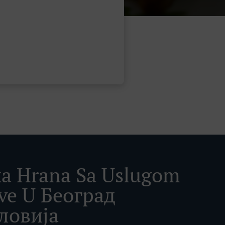
a Hrana Sa Uslugom
ve U Београд
ловија