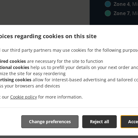
Zone 4
, M
Zone 7
, M
ices regarding cookies on this site
 our third party partners may use cookies for the following purpos
ired cookies
are necessary for the site to function
Sa Dostavom U Београд Б
tional cookies
help us to prefill your details on your next order an
mize the site for easy reordering
rtising cookies
allow for interest-based advertising and tailored c
ss your browsers and devices
it our
Cookie policy
for more information.
еоград Богословија i sa zadovoljstvom će mo preuzeti vaš
nline jelovnik i pošaljite nam porudžbinu kada budete sprem
Change preferences
Reject all
Acce
 vašu porudžbinu i pošaljemo potvrdu prijema sa naveden