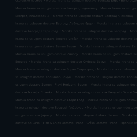
Скојевско насеље
Morska hrana sa uslugom dostave Београд Церак Виноград
.
Morska hrana sa uslugom dostave Београд Видиковац
Morska hrana sa uslug
.
.
Београд Миљаковац 3
Morska hrana sa uslugom dostave Београд Кнежевац
.
hrana sa uslugom dostave Београд Лабудово брдо
Morska hrana sa uslugom 
.
.
dostave Београд Стари град
Morska hrana sa uslugom dostave Београд
Mors
.
hrana sa uslugom dostave Beograd Vračar
Morska hrana sa uslugom dostave Be
.
hrana sa uslugom dostave Zemun Земун
Morska hrana sa uslugom dostave Ze
.
Morska hrana sa uslugom dostave Zimony
Morska hrana sa uslugom dostave З
.
.
Beograd
Morska hrana sa uslugom dostave Сутјеска Земун
Morska hrana sa 
.
Morska hrana sa uslugom dostave Борча Стари град
Morska hrana sa uslugom 
.
sa uslugom dostave Ковилово Земун
Morska hrana sa uslugom dostave Ковил
.
uslugom dostave Zemun - Plavi Horizonti Земун
Morska hrana sa uslugom dosta
.
dostave Naselje Crvenka
Morska hrana sa uslugom dostave Beograd - Savski V
.
Morska hrana sa uslugom dostave Стари Град
Morska hrana sa uslugom dosta
.
hrana sa uslugom dostave Beograd - Voždovac
Morska hrana sa uslugom dostav
.
.
uslugom dostave Јајинци
Morska hrana sa uslugom dostave Ресник
Morska hr
.
.
.
dostave Крњача
Fish & Chips Dostava Hrane
Grčka Dostava Hrane
Isporuke d