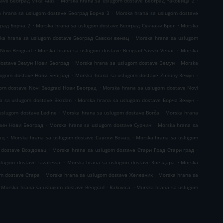
ave Београд Mika Alas
Morska hrana sa uslugom dostave Београд Раковица 2
.
 hrana sa uslugom dostave Београд Борча 3
Morska hrana sa uslugom dostave
.
.
град Борча 2
Morska hrana sa uslugom dostave Београд Сунчани Брег
Morska
.
ka hrana sa uslugom dostave Београд Савски венац
Morska hrana sa uslugom
.
.
 Novi Beograd
Morska hrana sa uslugom dostave Beograd Savski Venac
Morska
.
.
dostave Земун Нови Београд
Morska hrana sa uslugom dostave Земун
Morska
.
.
lugom dostave Нови Београд
Morska hrana sa uslugom dostave Zimony Земун
.
gom dostave Novi Beograd Нови Београд
Morska hrana sa uslugom dostave Novi
.
.
a sa uslugom dostave Bezdan
Morska hrana sa uslugom dostave Борча Земун
.
.
uslugom dostave Ledine
Morska hrana sa uslugom dostave Borča
Morska hrana
.
.
чин Нови Београд
Morska hrana sa uslugom dostave Сурчин
Morska hrana sa
.
.
ац
Morska hrana sa uslugom dostave Савски Венац
Morska hrana sa uslugom
.
.
 dostave Вождовац
Morska hrana sa uslugom dostave Стари Град Стари град
.
.
slugom dostave Lazarevac
Morska hrana sa uslugom dostave Звездара
Morska
.
.
om dostave Стара
Morska hrana sa uslugom dostave Железник
Morska hrana sa
.
Morska hrana sa uslugom dostave Beograd - Rakovica
Morska hrana sa uslugom