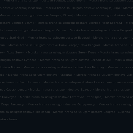
и
Morska hrana sa uslugom dostave Београд Стара Борча
Morska hrana sa uslugom dost
.
.
om dostave Београд Железник
Morska hrana sa uslugom dostave Београд Јајинци
Morska
.
Morska hrana sa uslugom dostave Београд 13. мај
Morska hrana sa uslugom dostave Бео
.
.
dostave Београд Земун
Morska hrana sa uslugom dostave Београд Нови Београд
Mors
.
ka hrana sa uslugom dostave Beograd Zemun
Morska hrana sa uslugom dostave Beograd
.
.
ograd Stari Grad
Morska hrana sa uslugom dostave Beograd
Morska hrana sa uslugom 
.
.
mun
Morska hrana sa uslugom dostave Нови Београд Novi Beograd
Morska hrana sa us
.
.
емун Поље Земун
Morska hrana sa uslugom dostave Земун Поље
Morska hrana sa uslu
.
.
uslugom dostave Сутјеска
Morska hrana sa uslugom dostave Bezdan Земун
Morska hran
.
.
dostave Борча
Morska hrana sa uslugom dostave Ledine Нови Београд
Morska hrana sa 
.
.
ово
Morska hrana sa uslugom dostave Чукарица
Morska hrana sa uslugom dostave Сур
.
ve Zemun - Plavi Horizonti
Morska hrana sa uslugom dostave Савски Венац Савски вен
.
.
enac Савски венац
Morska hrana sa uslugom dostave Врачар
Morska hrana sa uslugom
.
.
ve Палилула
Morska hrana sa uslugom dostave Lazarevac Стари град
Morska hrana sa u
.
.
e Стара Раковица
Morska hrana sa uslugom dostave Остружница
Morska hrana sa uslug
.
.
ana sa uslugom dostave Кнежевац
Morska hrana sa uslugom dostave Beograd - Čukarica
ostava hrane