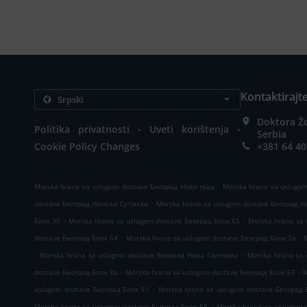
Kontaktirajt
Doktora Ž
.
.
Politika privatnosti
Uveti korištenja
Serbia
Cookie Policy Changes
+381 64 4
.
Morska hrana sa uslugom dostave Београд Нови град
Morska hrana sa uslugo
.
dostave Београд Насеље Сутјеска
Morska hrana sa uslugom dostave Београд 
.
.
Блок 35
Morska hrana sa uslugom dostave Београд Блок 65
Morska hrana sa 
.
.
dostave Београд Блок 64
Morska hrana sa uslugom dostave Београд Блок 7а
.
.
Morska hrana sa uslugom dostave Београд Нова Галеника
Morska hrana sa
.
.
dostave Београд Блок 8а
Morska hrana sa uslugom dostave Београд Блок 63
M
.
uslugom dostave Београд Блок 61
Morska hrana sa uslugom dostave Београд 
.
Morska hrana sa uslugom dostave Београд Блок 58
Morska hrana sa uslugom 