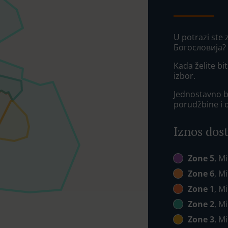
U potrazi ste
Богословија? 
Kada želite bit
izbor.
Jednostavno bi
porudžbine i 
Iznos dos
Zone 5
, M
Zone 6
, M
Zone 1
, M
Zone 2
, M
Zone 3
, M