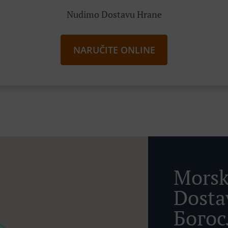
Nudimo Dostavu Hrane
NARUČITE ONLINE
Morsk
Dosta
Богос