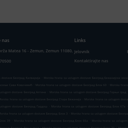
e nas
Links
orža Matea 16 - Zemun, Zemun 11080,
Jelovnik
Kontaktirajte nas
070500
.
m dostave Београд Калварија
Morska hrana sa uslugom dostave Београд Бежанијска коса
.
.
Насеље Сава Ковачевић
Morska hrana sa uslugom dostave Београд Блок 60
Morska hrana
.
uslugom dostave Београд Алтина
Morska hrana sa uslugom dostave Београд Горњи град
.
Morska hrana sa uslugom dostave Београд Стара Бежанија
Morska hrana sa uslugom dost
.
.
 uslugom dostave Београд Гардош
Morska hrana sa uslugom dostave Београд Блок 67а
.
orska hrana sa uslugom dostave Београд Блок 3
Morska hrana sa uslugom dostave Беогр
.
.
Блок 39
Morska hrana sa uslugom dostave Београд Блок 66а
Morska hrana sa uslugom
.
.
dostave Београд Доњи град
Morska hrana sa uslugom dostave Београд Блок 70
Morska