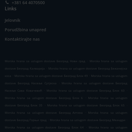
+381 64 4070500
Links
Jelovnik
Porudžbina unapred
Kontaktirajte nas
.
Morska hrana sa uslugom dostave Београд Нови град
Morska hrana sa uslugom
.
dostave Београд Калварија
Morska hrana sa uslugom dostave Београд Бежанијска
.
.
коса
Morska hrana sa uslugom dostave Београд Блок 49
Morska hrana sa uslugom
.
dostave Београд Насеље Сутјеска
Morska hrana sa uslugom dostave Београд
.
.
Насеље Сава Ковачевић
Morska hrana sa uslugom dostave Београд Блок 60
.
Morska hrana sa uslugom dostave Београд Блок 6
Morska hrana sa uslugom
.
.
dostave Београд Блок 35
Morska hrana sa uslugom dostave Београд Блок 65
.
Morska hrana sa uslugom dostave Београд Алтина
Morska hrana sa uslugom
.
.
dostave Београд Горњи град
Morska hrana sa uslugom dostave Београд Меандри
.
Morska hrana sa uslugom dostave Београд Блок 64
Morska hrana sa uslugom