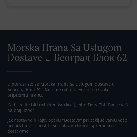
Morska Hrana Sa Uslugom
Dostave U Београд Блок 62
U potrazi ste za Morska hrana sa uslugom dostave u
Београд Блок 62? Ne ume niti ima vremena svako
pripremiti hranu.
Kada želite biti usluženi kao kralj, John Dory Fish Bar je vaš
najbolji izbor.
Jednostavno birajte opciju "Dostava" pri zaključivanju vaše
porudžbine i opustite se dok vam hranu spremimo i
dostavimo.