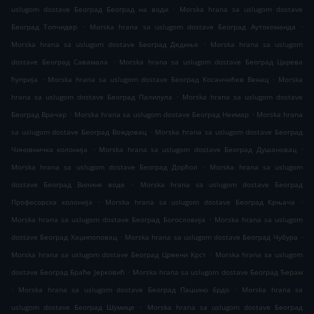
.
uslugom dostave Београд Београд на води
Morska hrana sa uslugom dostave
.
.
Београд Топчидер
Morska hrana sa uslugom dostave Београд Аутокоманда
.
Morska hrana sa uslugom dostave Београд Дедиње
Morska hrana sa uslugom
.
dostave Београд Савамала
Morska hrana sa uslugom dostave Београд Царева
.
.
ћуприја
Morska hrana sa uslugom dostave Београд Косанчићев Венац
Morska
.
hrana sa uslugom dostave Београд Палилула
Morska hrana sa uslugom dostave
.
.
Београд Врачар
Morska hrana sa uslugom dostave Београд Неимар
Morska hrana
.
sa uslugom dostave Београд Вождовац
Morska hrana sa uslugom dostave Београд
.
.
Чиновничка колонија
Morska hrana sa uslugom dostave Београд Душановац
.
Morska hrana sa uslugom dostave Београд Дорћол
Morska hrana sa uslugom
.
dostave Београд Вилине воде
Morska hrana sa uslugom dostave Београд
.
.
Професорска колонија
Morska hrana sa uslugom dostave Београд Крњача
.
Morska hrana sa uslugom dostave Београд Богословија
Morska hrana sa uslugom
.
.
dostave Београд Хаџипоповац
Morska hrana sa uslugom dostave Београд Чубура
.
Morska hrana sa uslugom dostave Београд Црвени Крст
Morska hrana sa uslugom
.
dostave Београд Браће Јерковић
Morska hrana sa uslugom dostave Београд Ђерам
.
.
Morska hrana sa uslugom dostave Београд Пашино брдо
Morska hrana sa
.
uslugom dostave Београд Шумице
Morska hrana sa uslugom dostave Београд