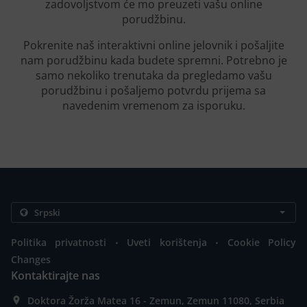
zadovoljstvom će mo preuzeti vašu online
porudžbinu.
Pokrenite naš interaktivni online jelovnik i pošaljite
nam porudžbinu kada budete spremni. Potrebno je
samo nekoliko trenutaka da pregledamo vašu
porudžbinu i pošaljemo potvrdu prijema sa
navedenim vremenom za isporuku.
.
.
Politika privatnosti
Uveti korištenja
Cookie Policy
Changes
Kontaktirajte nas
Doktora Žorža Matea 16 - Zemun, Zemun 11080, Serbia