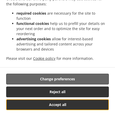
the following purposes:
.
.
Стари Град
Morska hrana sa uslugom dostave Палилула
Morska hrana sa uslugom
.
.
dostave Lazarevac Стари град
Morska hrana sa uslugom dostave Lazarevac
required cookies
are necessary for the site to
.
function
Morska hrana sa uslugom dostave Звездара
Morska hrana sa uslugom dostave
functional cookies
help us to prefill your details on
.
.
Beograd - Voždovac
Morska hrana sa uslugom dostave Стара Раковица
Morska
your next order and to optimize the site for easy
.
.
hrana sa uslugom dostave Остружница
Morska hrana sa uslugom dostave Стара
reordering
.
Morska hrana sa uslugom dostave Железник
Morska hrana sa uslugom dostave
advertising cookies
allow for interest-based
.
.
advertising and tailored content across your
Јајинци
Morska hrana sa uslugom dostave Ресник
Morska hrana sa uslugom
browsers and devices
.
.
dostave Кнежевац
Morska hrana sa uslugom dostave Beograd - Čukarica
Morska
.
hrana sa uslugom dostave Beograd - Rakovica
Morska hrana sa uslugom dostave
Please visit our
Cookie policy
for more information.
.
.
.
Крњача
Fish & Chips Dostava Hrane
Grčka Dostava Hrane
Isporuke dostava hrane
Change preferences
Podržano od:
Foodbooking Online Poručivanje | www.foodbooking.rs |
Reject all
info@foodbooking.rs
Accept all