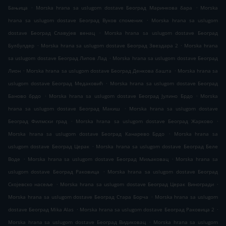
.
.
Бањица
Morska hrana sa uslugom dostave Београд Маринкова бара
Morska
.
hrana sa uslugom dostave Београд Вуков споменик
Morska hrana sa uslugom
.
dostave Београд Славујев венац
Morska hrana sa uslugom dostave Београд
.
.
Булбулдер
Morska hrana sa uslugom dostave Београд Звездара 2
Morska hrana
.
sa uslugom dostave Београд Липов Лад
Morska hrana sa uslugom dostave Београд
.
.
Лион
Morska hrana sa uslugom dostave Београд Денкова башта
Morska hrana sa
.
uslugom dostave Београд Медаковић
Morska hrana sa uslugom dostave Београд
.
.
Баново брдо
Morska hrana sa uslugom dostave Београд Јулино Брдо
Morska
.
hrana sa uslugom dostave Београд Макиш
Morska hrana sa uslugom dostave
.
.
Београд Филмски град
Morska hrana sa uslugom dostave Београд Жарково
.
Morska hrana sa uslugom dostave Београд Канарево Брдо
Morska hrana sa
.
uslugom dostave Београд Церак
Morska hrana sa uslugom dostave Београд Беле
.
.
Воде
Morska hrana sa uslugom dostave Београд Миљаковац
Morska hrana sa
.
uslugom dostave Београд Раковица
Morska hrana sa uslugom dostave Београд
.
.
Скојевско насеље
Morska hrana sa uslugom dostave Београд Церак Виногради
.
Morska hrana sa uslugom dostave Београд Стара Борча
Morska hrana sa uslugom
.
.
dostave Београд Mika Alas
Morska hrana sa uslugom dostave Београд Раковица 2
.
Morska hrana sa uslugom dostave Београд Видиковац
Morska hrana sa uslugom