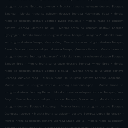
.
uslugom dostave Београд Шумице
Morska hrana sa uslugom dostave Београд
.
.
Бањица
Morska hrana sa uslugom dostave Београд Маринкова бара
Morska
.
hrana sa uslugom dostave Београд Вуков споменик
Morska hrana sa uslugom
.
dostave Београд Славујев венац
Morska hrana sa uslugom dostave Београд
.
.
Булбулдер
Morska hrana sa uslugom dostave Београд Звездара 2
Morska hrana
.
sa uslugom dostave Београд Липов Лад
Morska hrana sa uslugom dostave Београд
.
.
Лион
Morska hrana sa uslugom dostave Београд Денкова башта
Morska hrana sa
.
uslugom dostave Београд Медаковић
Morska hrana sa uslugom dostave Београд
.
.
Баново брдо
Morska hrana sa uslugom dostave Београд Јулино Брдо
Morska
.
hrana sa uslugom dostave Београд Макиш
Morska hrana sa uslugom dostave
.
.
Београд Филмски град
Morska hrana sa uslugom dostave Београд Жарково
.
Morska hrana sa uslugom dostave Београд Канарево Брдо
Morska hrana sa
.
uslugom dostave Београд Церак
Morska hrana sa uslugom dostave Београд Беле
.
.
Воде
Morska hrana sa uslugom dostave Београд Миљаковац
Morska hrana sa
.
uslugom dostave Београд Раковица
Morska hrana sa uslugom dostave Београд
.
.
Скојевско насеље
Morska hrana sa uslugom dostave Београд Церак Виногради
.
Morska hrana sa uslugom dostave Београд Стара Борча
Morska hrana sa uslugom
.
.
dostave Београд Mika Alas
Morska hrana sa uslugom dostave Београд Раковица 2