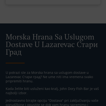
Morska Hrana Sa Uslugom
Dostave U Lazarevac Стари
Град
U potrazi ste za Morska hrana sa uslugom dostave u
Lazarevac Стари град? Ne ume niti ima vremena svako
pripremiti hranu.
Kada želite biti usluženi kao kralj, John Dory Fish Bar je vaš
najbolji izbor.
Jednostavno birajte opciju "Dostava" pri zaključivanju vaše
porudžbine i opustite se dok vam hranu spremimo i