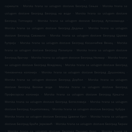
.
.
сајмиште
Morska hrana sa uslugom dostave Београд Сењак
Morska hrana sa
.
uslugom dostave Београд Београд на води
Morska hrana sa uslugom dostave
.
.
Београд Топчидер
Morska hrana sa uslugom dostave Београд Аутокоманда
.
Morska hrana sa uslugom dostave Београд Дедиње
Morska hrana sa uslugom
.
dostave Београд Савамала
Morska hrana sa uslugom dostave Београд Царева
.
.
ћуприја
Morska hrana sa uslugom dostave Београд Косанчићев Венац
Morska
.
hrana sa uslugom dostave Београд Палилула
Morska hrana sa uslugom dostave
.
.
Београд Врачар
Morska hrana sa uslugom dostave Београд Неимар
Morska hrana
.
sa uslugom dostave Београд Вождовац
Morska hrana sa uslugom dostave Београд
.
.
Чиновничка колонија
Morska hrana sa uslugom dostave Београд Душановац
.
Morska hrana sa uslugom dostave Београд Дорћол
Morska hrana sa uslugom
.
dostave Београд Вилине воде
Morska hrana sa uslugom dostave Београд
.
.
Професорска колонија
Morska hrana sa uslugom dostave Београд Крњача
.
Morska hrana sa uslugom dostave Београд Богословија
Morska hrana sa uslugom
.
.
dostave Београд Хаџипоповац
Morska hrana sa uslugom dostave Београд Чубура
.
Morska hrana sa uslugom dostave Београд Црвени Крст
Morska hrana sa uslugom
.
dostave Београд Браће Јерковић
Morska hrana sa uslugom dostave Београд Ђерам
.
.
Morska hrana sa uslugom dostave Београд Пашино брдо
Morska hrana sa