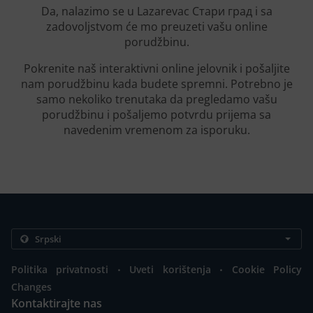
Da, nalazimo se u Lazarevac Стари град i sa
zadovoljstvom će mo preuzeti vašu online
porudžbinu.
Pokrenite naš interaktivni online jelovnik i pošaljite
nam porudžbinu kada budete spremni. Potrebno je
samo nekoliko trenutaka da pregledamo vašu
porudžbinu i pošaljemo potvrdu prijema sa
navedenim vremenom za isporuku.
.
.
Politika privatnosti
Uveti korištenja
Cookie Policy
Changes
Kontaktirajte nas