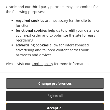
.
.
uslugom dostave Врачар
Morska hrana sa uslugom dostave Вождовац
Morska
Oracle and our third party partners may use cookies for
.
hrana sa uslugom dostave Стари Град Стари град
Morska hrana sa uslugom dostave
the following purposes:
.
.
Стари Град
Morska hrana sa uslugom dostave Палилула
Morska hrana sa uslugom
.
.
dostave Lazarevac Стари град
Morska hrana sa uslugom dostave Lazarevac
required cookies
are necessary for the site to
.
function
Morska hrana sa uslugom dostave Звездара
Morska hrana sa uslugom dostave
functional cookies
help us to prefill your details on
.
.
Beograd - Voždovac
Morska hrana sa uslugom dostave Стара Раковица
Morska
your next order and to optimize the site for easy
.
.
hrana sa uslugom dostave Остружница
Morska hrana sa uslugom dostave Стара
reordering
.
Morska hrana sa uslugom dostave Железник
Morska hrana sa uslugom dostave
advertising cookies
allow for interest-based
.
.
advertising and tailored content across your
Јајинци
Morska hrana sa uslugom dostave Ресник
Morska hrana sa uslugom
browsers and devices
.
.
dostave Кнежевац
Morska hrana sa uslugom dostave Beograd - Čukarica
Morska
.
hrana sa uslugom dostave Beograd - Rakovica
Morska hrana sa uslugom dostave
Please visit our
Cookie policy
for more information.
.
.
.
Крњача
Fish & Chips Dostava Hrane
Grčka Dostava Hrane
Isporuke dostava hrane
Change preferences
Podržano od:
Foodbooking Online Poručivanje | www.foodbooking.rs |
Reject all
info@foodbooking.rs
Accept all