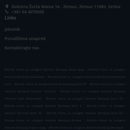
Doktora Žorža Matea 16 - Zemun, Zemun 11080, Serbia
+381 64 4070500
Links
Jelovnik
Porudžbina unapred
Kontaktirajte nas
.
Morska hrana sa uslugom dostave Београд Нови град
Morska hrana sa uslugom
.
dostave Београд Калварија
Morska hrana sa uslugom dostave Београд Бежанијска
.
.
коса
Morska hrana sa uslugom dostave Београд Блок 49
Morska hrana sa uslugom
.
dostave Београд Насеље Сутјеска
Morska hrana sa uslugom dostave Београд
.
.
Насеље Сава Ковачевић
Morska hrana sa uslugom dostave Београд Блок 60
.
Morska hrana sa uslugom dostave Београд Блок 6
Morska hrana sa uslugom
.
.
dostave Београд Блок 35
Morska hrana sa uslugom dostave Београд Блок 65
.
Morska hrana sa uslugom dostave Београд Алтина
Morska hrana sa uslugom
.
.
dostave Београд Горњи град
Morska hrana sa uslugom dostave Београд Меандри