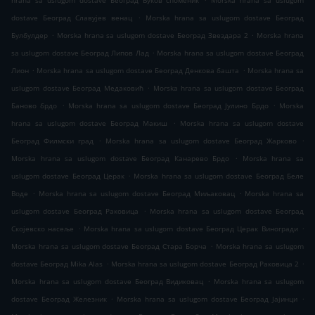
hrana sa uslugom dostave Београд Вуков споменик
Morska hrana sa uslugom
.
dostave Београд Славујев венац
Morska hrana sa uslugom dostave Београд
.
.
Булбулдер
Morska hrana sa uslugom dostave Београд Звездара 2
Morska hrana
.
sa uslugom dostave Београд Липов Лад
Morska hrana sa uslugom dostave Београд
.
.
Лион
Morska hrana sa uslugom dostave Београд Денкова башта
Morska hrana sa
.
uslugom dostave Београд Медаковић
Morska hrana sa uslugom dostave Београд
.
.
Баново брдо
Morska hrana sa uslugom dostave Београд Јулино Брдо
Morska
.
hrana sa uslugom dostave Београд Макиш
Morska hrana sa uslugom dostave
.
.
Београд Филмски град
Morska hrana sa uslugom dostave Београд Жарково
.
Morska hrana sa uslugom dostave Београд Канарево Брдо
Morska hrana sa
.
uslugom dostave Београд Церак
Morska hrana sa uslugom dostave Београд Беле
.
.
Воде
Morska hrana sa uslugom dostave Београд Миљаковац
Morska hrana sa
.
uslugom dostave Београд Раковица
Morska hrana sa uslugom dostave Београд
.
.
Скојевско насеље
Morska hrana sa uslugom dostave Београд Церак Виногради
.
Morska hrana sa uslugom dostave Београд Стара Борча
Morska hrana sa uslugom
.
.
dostave Београд Mika Alas
Morska hrana sa uslugom dostave Београд Раковица 2
.
Morska hrana sa uslugom dostave Београд Видиковац
Morska hrana sa uslugom
.
.
dostave Београд Железник
Morska hrana sa uslugom dostave Београд Јајинци
.