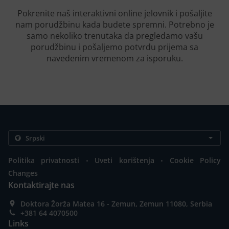
Pokrenite naš interaktivni online jelovnik i pošaljite
nam porudžbinu kada budete spremni. Potrebno je
samo nekoliko trenutaka da pregledamo vašu
porudžbinu i pošaljemo potvrdu prijema sa
navedenim vremenom za isporuku.
.
.
Politika privatnosti
Uveti korištenja
Cookie Policy
Changes
Kontaktirajte nas
Doktora Žorža Matea 16 - Zemun, Zemun 11080, Serbia
+381 64 4070500
Links