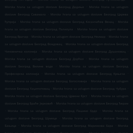
.
Morska hrana sa uslugom dostave Београд Дедиње
Morska hrana sa uslugom
.
dostave Београд Савамала
Morska hrana sa uslugom dostave Београд Царева
.
.
ћуприја
Morska hrana sa uslugom dostave Београд Косанчићев Венац
Morska
.
hrana sa uslugom dostave Београд Палилула
Morska hrana sa uslugom dostave
.
.
Београд Врачар
Morska hrana sa uslugom dostave Београд Неимар
Morska hrana
.
sa uslugom dostave Београд Вождовац
Morska hrana sa uslugom dostave Београд
.
.
Чиновничка колонија
Morska hrana sa uslugom dostave Београд Душановац
.
Morska hrana sa uslugom dostave Београд Дорћол
Morska hrana sa uslugom
.
dostave Београд Вилине воде
Morska hrana sa uslugom dostave Београд
.
.
Професорска колонија
Morska hrana sa uslugom dostave Београд Крњача
.
Morska hrana sa uslugom dostave Београд Богословија
Morska hrana sa uslugom
.
.
dostave Београд Хаџипоповац
Morska hrana sa uslugom dostave Београд Чубура
.
Morska hrana sa uslugom dostave Београд Црвени Крст
Morska hrana sa uslugom
.
dostave Београд Браће Јерковић
Morska hrana sa uslugom dostave Београд Ђерам
.
.
Morska hrana sa uslugom dostave Београд Пашино брдо
Morska hrana sa
.
uslugom dostave Београд Шумице
Morska hrana sa uslugom dostave Београд
.
.
Бањица
Morska hrana sa uslugom dostave Београд Маринкова бара
Morska
.