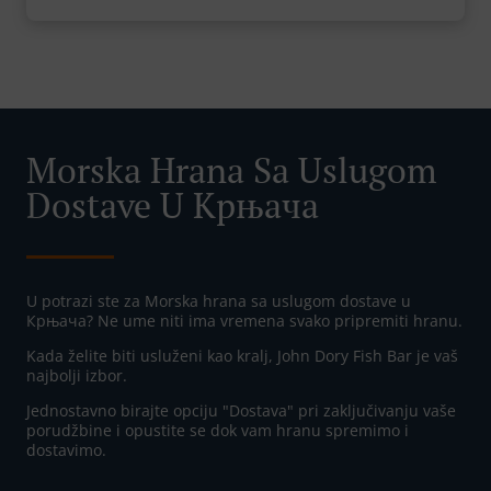
Morska Hrana Sa Uslugom
Dostave U Крњача
U potrazi ste za Morska hrana sa uslugom dostave u
Крњача? Ne ume niti ima vremena svako pripremiti hranu.
Kada želite biti usluženi kao kralj, John Dory Fish Bar je vaš
najbolji izbor.
Jednostavno birajte opciju "Dostava" pri zaključivanju vaše
porudžbine i opustite se dok vam hranu spremimo i
dostavimo.