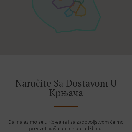
Naručite Sa Dostavom U
Крњача
Da, nalazimo se u Крњача i sa zadovoljstvom će mo
preuzeti vašu online porudžbinu.