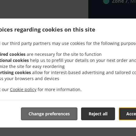
Zone 7
, M
ices regarding cookies on this site
 our third party partners may use cookies for the following purpos
čite Sa Dostavom U Зве
ired cookies
are necessary for the site to function
tional cookies
help us to prefill your details on your next order an
mize the site for easy reordering
rtising cookies
allow for interest-based advertising and tailored c
ss your browsers and devices
it our
Cookie policy
for more information.
se u Звездара i sa zadovoljstvom će mo preuzeti vašu onli
nline jelovnik i pošaljite nam porudžbinu kada budete sprem
Change preferences
Reject all
Acce
 vašu porudžbinu i pošaljemo potvrdu prijema sa naveden