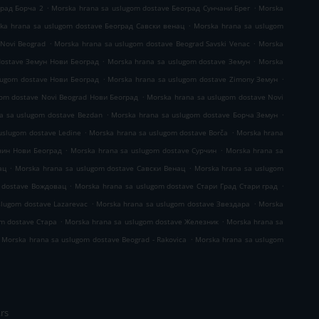
.
.
град Борча 2
Morska hrana sa uslugom dostave Београд Сунчани Брег
Morska
.
ka hrana sa uslugom dostave Београд Савски венац
Morska hrana sa uslugom
.
.
 Novi Beograd
Morska hrana sa uslugom dostave Beograd Savski Venac
Morska
.
.
dostave Земун Нови Београд
Morska hrana sa uslugom dostave Земун
Morska
.
.
lugom dostave Нови Београд
Morska hrana sa uslugom dostave Zimony Земун
.
gom dostave Novi Beograd Нови Београд
Morska hrana sa uslugom dostave Novi
.
.
a sa uslugom dostave Bezdan
Morska hrana sa uslugom dostave Борча Земун
.
.
uslugom dostave Ledine
Morska hrana sa uslugom dostave Borča
Morska hrana
.
.
чин Нови Београд
Morska hrana sa uslugom dostave Сурчин
Morska hrana sa
.
.
ац
Morska hrana sa uslugom dostave Савски Венац
Morska hrana sa uslugom
.
.
 dostave Вождовац
Morska hrana sa uslugom dostave Стари Град Стари град
.
.
slugom dostave Lazarevac
Morska hrana sa uslugom dostave Звездара
Morska
.
.
om dostave Стара
Morska hrana sa uslugom dostave Железник
Morska hrana sa
.
Morska hrana sa uslugom dostave Beograd - Rakovica
Morska hrana sa uslugom
rs