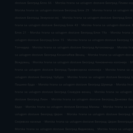
.
dostave Београд Блок 66
Morska hrana sa uslugom dostave Београд Плави хо
.
Morska hrana sa uslugom dostave Београд Блок 29
Morska hrana sa uslugom d
.
dostave Београд Земунски кеј
Morska hrana sa uslugom dostave Београд Блок
.
hrana sa uslugom dostave Београд Блок 43
Morska hrana sa uslugom dostave 
.
.
Блок 21
Morska hrana sa uslugom dostave Београд Блок 19а
Morska hrana 
.
uslugom dostave Београд Блок 15
Morska hrana sa uslugom dostave Београд С
.
.
Топчидер
Morska hrana sa uslugom dostave Београд Аутокоманда
Morska hr
.
sa uslugom dostave Београд Косанчићев Венац
Morska hrana sa uslugom dost
.
.
Вождовац
Morska hrana sa uslugom dostave Београд Чиновничка колонија
M
.
hrana sa uslugom dostave Београд Професорска колонија
Morska hrana sa 
.
uslugom dostave Београд Чубура
Morska hrana sa uslugom dostave Београд 
.
.
Пашино брдо
Morska hrana sa uslugom dostave Београд Шумице
Morska hra
.
hrana sa uslugom dostave Београд Славујев венац
Morska hrana sa uslugom
.
dostave Београд Лион
Morska hrana sa uslugom dostave Београд Денкова ба
.
.
Брдо
Morska hrana sa uslugom dostave Београд Макиш
Morska hrana sa us
.
uslugom dostave Београд Церак
Morska hrana sa uslugom dostave Београд 
.
Скојевско насеље
Morska hrana sa uslugom dostave Београд Церак Виноград
.
Morska hrana sa uslugom dostave Београд Видиковац
Morska hrana sa uslug