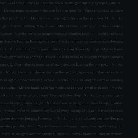
.
.
dostave Београд Блок 11а
Morska hrana sa uslugom dostave Београд Блок 31
.
.
1
Morska hrana sa uslugom dostave Београд Блок 42
Morska hrana sa uslugom
.
.
e Београд Блок 30
Morska hrana sa uslugom dostave Београд Блок 24
Morska
.
slugom dostave Београд Земун Поље
Morska hrana sa uslugom dostave Београд
.
.
Радиофар
Morska hrana sa uslugom dostave Београд Блок 19
Morska hrana sa
.
om dostave Београд Београд на води
Morska hrana sa uslugom dostave Београд
.
.
мала
Morska hrana sa uslugom dostave Београд Царева ћуприја
Morska hrana
.
sa uslugom dostave Београд Неимар
Morska hrana sa uslugom dostave Београд
.
.
еоград Дорћол
Morska hrana sa uslugom dostave Београд Вилине воде
Morska
.
.
ја
Morska hrana sa uslugom dostave Београд Хаџипоповац
Morska hrana sa
.
sa uslugom dostave Београд Ђерам
Morska hrana sa uslugom dostave Београд
.
.
нкова бара
Morska hrana sa uslugom dostave Београд Вуков споменик
Morska
.
orska hrana sa uslugom dostave Београд Липов Лад
Morska hrana sa uslugom
.
ostave Београд Баново брдо
Morska hrana sa uslugom dostave Београд Јулино
.
.
о
Morska hrana sa uslugom dostave Београд Канарево Брдо
Morska hrana sa
.
slugom dostave Београд Раковица
Morska hrana sa uslugom dostave Београд
.
.
ave Београд Mika Alas
Morska hrana sa uslugom dostave Београд Раковица 2
.
 hrana sa uslugom dostave Београд Борча 3
Morska hrana sa uslugom dostave