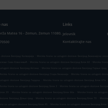
e nas
Links
orža Matea 16 - Zemun, Zemun 11080,
Jelovnik
Kontaktirajte nas
070500
.
m dostave Београд Калварија
Morska hrana sa uslugom dostave Београд Бежанијска коса
.
.
Насеље Сава Ковачевић
Morska hrana sa uslugom dostave Београд Блок 60
Morska hrana
.
uslugom dostave Београд Алтина
Morska hrana sa uslugom dostave Београд Горњи град
.
Morska hrana sa uslugom dostave Београд Стара Бежанија
Morska hrana sa uslugom dost
.
.
 uslugom dostave Београд Гардош
Morska hrana sa uslugom dostave Београд Блок 67а
.
orska hrana sa uslugom dostave Београд Блок 3
Morska hrana sa uslugom dostave Беогр
.
.
Блок 39
Morska hrana sa uslugom dostave Београд Блок 66а
Morska hrana sa uslugom
.
.
dostave Београд Доњи град
Morska hrana sa uslugom dostave Београд Блок 70
Morska
.
ana sa uslugom dostave Београд Блок 45
Morska hrana sa uslugom dostave Београд Блок 