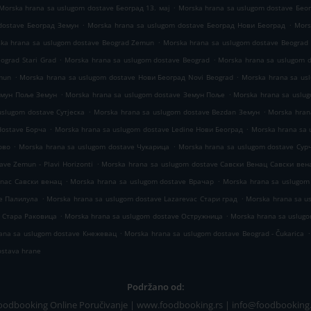
.
Morska hrana sa uslugom dostave Београд 13. мај
Morska hrana sa uslugom dostave Бео
.
.
dostave Београд Земун
Morska hrana sa uslugom dostave Београд Нови Београд
Mors
.
ka hrana sa uslugom dostave Beograd Zemun
Morska hrana sa uslugom dostave Beograd
.
.
ograd Stari Grad
Morska hrana sa uslugom dostave Beograd
Morska hrana sa uslugom 
.
.
mun
Morska hrana sa uslugom dostave Нови Београд Novi Beograd
Morska hrana sa us
.
.
емун Поље Земун
Morska hrana sa uslugom dostave Земун Поље
Morska hrana sa uslu
.
.
uslugom dostave Сутјеска
Morska hrana sa uslugom dostave Bezdan Земун
Morska hran
.
.
dostave Борча
Morska hrana sa uslugom dostave Ledine Нови Београд
Morska hrana sa 
.
.
ово
Morska hrana sa uslugom dostave Чукарица
Morska hrana sa uslugom dostave Сур
.
ve Zemun - Plavi Horizonti
Morska hrana sa uslugom dostave Савски Венац Савски вен
.
.
enac Савски венац
Morska hrana sa uslugom dostave Врачар
Morska hrana sa uslugom
.
.
ve Палилула
Morska hrana sa uslugom dostave Lazarevac Стари град
Morska hrana sa u
.
.
e Стара Раковица
Morska hrana sa uslugom dostave Остружница
Morska hrana sa uslug
.
.
ana sa uslugom dostave Кнежевац
Morska hrana sa uslugom dostave Beograd - Čukarica
ostava hrane
Podržano od:
oodbooking Online Poručivanje | www.foodbooking.rs | info@foodbooking.