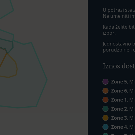
U potrazi ste
Ne ume niti i
Kada želite bit
izbor.
Jednostavno bi
porudžbine i 
Iznos dos
Zone 5
, M
Zone 6
, M
Zone 1
, M
Zone 2
, M
Zone 3
, M
Zone 4
, M