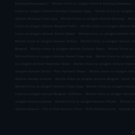
.
.
Београд Миљаковац 3
Morska hrana sa uslugom dostave Београд Кнежевац
.
hrana sa uslugom dostave Београд Лабудово брдо
Morska hrana sa uslugom 
.
.
dostave Београд Стари град
Morska hrana sa uslugom dostave Београд
Mors
.
hrana sa uslugom dostave Beograd Vračar
Morska hrana sa uslugom dostave Be
.
hrana sa uslugom dostave Zemun Земун
Morska hrana sa uslugom dostave Ze
.
Morska hrana sa uslugom dostave Zimony
Morska hrana sa uslugom dostave З
.
.
Beograd
Morska hrana sa uslugom dostave Сутјеска Земун
Morska hrana sa 
.
Morska hrana sa uslugom dostave Борча Стари град
Morska hrana sa uslugom 
.
sa uslugom dostave Ковилово Земун
Morska hrana sa uslugom dostave Ковил
.
uslugom dostave Zemun - Plavi Horizonti Земун
Morska hrana sa uslugom dosta
.
dostave Naselje Crvenka
Morska hrana sa uslugom dostave Beograd - Savski V
.
Morska hrana sa uslugom dostave Стари Град
Morska hrana sa uslugom dosta
.
hrana sa uslugom dostave Beograd - Voždovac
Morska hrana sa uslugom dostav
.
.
uslugom dostave Јајинци
Morska hrana sa uslugom dostave Ресник
Morska hr
.
.
.
dostave Крњача
Fish & Chips Dostava Hrane
Grčka Dostava Hrane
Isporuke d
F