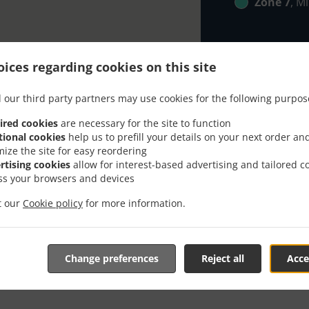
Zone 7
, M
ices regarding cookies on this site
 our third party partners may use cookies for the following purpos
čite Sa Dostavom U Жел
ired cookies
are necessary for the site to function
tional cookies
help us to prefill your details on your next order an
mize the site for easy reordering
rtising cookies
allow for interest-based advertising and tailored c
ss your browsers and devices
it our
Cookie policy
for more information.
se u Железник i sa zadovoljstvom će mo preuzeti vašu onli
nline jelovnik i pošaljite nam porudžbinu kada budete sprem
Change preferences
Reject all
Acce
 vašu porudžbinu i pošaljemo potvrdu prijema sa naveden