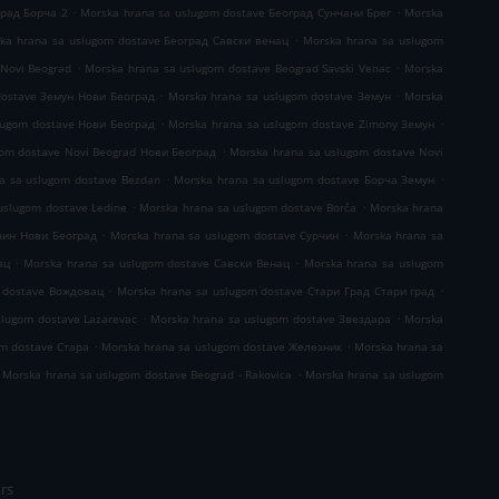
.
.
град Борча 2
Morska hrana sa uslugom dostave Београд Сунчани Брег
Morska
.
ka hrana sa uslugom dostave Београд Савски венац
Morska hrana sa uslugom
.
.
 Novi Beograd
Morska hrana sa uslugom dostave Beograd Savski Venac
Morska
.
.
dostave Земун Нови Београд
Morska hrana sa uslugom dostave Земун
Morska
.
.
lugom dostave Нови Београд
Morska hrana sa uslugom dostave Zimony Земун
.
gom dostave Novi Beograd Нови Београд
Morska hrana sa uslugom dostave Novi
.
.
a sa uslugom dostave Bezdan
Morska hrana sa uslugom dostave Борча Земун
.
.
uslugom dostave Ledine
Morska hrana sa uslugom dostave Borča
Morska hrana
.
.
чин Нови Београд
Morska hrana sa uslugom dostave Сурчин
Morska hrana sa
.
.
ац
Morska hrana sa uslugom dostave Савски Венац
Morska hrana sa uslugom
.
.
 dostave Вождовац
Morska hrana sa uslugom dostave Стари Град Стари град
.
.
slugom dostave Lazarevac
Morska hrana sa uslugom dostave Звездара
Morska
.
.
om dostave Стара
Morska hrana sa uslugom dostave Железник
Morska hrana sa
.
Morska hrana sa uslugom dostave Beograd - Rakovica
Morska hrana sa uslugom
rs