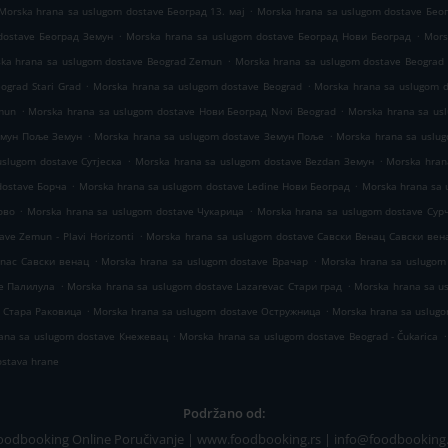
.
Morska hrana sa uslugom dostave Београд 13. мај
Morska hrana sa uslugom dostave Бео
.
.
dostave Београд Земун
Morska hrana sa uslugom dostave Београд Нови Београд
Mors
.
ka hrana sa uslugom dostave Beograd Zemun
Morska hrana sa uslugom dostave Beograd
.
.
ograd Stari Grad
Morska hrana sa uslugom dostave Beograd
Morska hrana sa uslugom 
.
.
mun
Morska hrana sa uslugom dostave Нови Београд Novi Beograd
Morska hrana sa us
.
.
емун Поље Земун
Morska hrana sa uslugom dostave Земун Поље
Morska hrana sa uslu
.
.
uslugom dostave Сутјеска
Morska hrana sa uslugom dostave Bezdan Земун
Morska hran
.
.
dostave Борча
Morska hrana sa uslugom dostave Ledine Нови Београд
Morska hrana sa 
.
.
ово
Morska hrana sa uslugom dostave Чукарица
Morska hrana sa uslugom dostave Сур
.
ve Zemun - Plavi Horizonti
Morska hrana sa uslugom dostave Савски Венац Савски вен
.
.
enac Савски венац
Morska hrana sa uslugom dostave Врачар
Morska hrana sa uslugom
.
.
ve Палилула
Morska hrana sa uslugom dostave Lazarevac Стари град
Morska hrana sa u
.
.
e Стара Раковица
Morska hrana sa uslugom dostave Остружница
Morska hrana sa uslug
.
.
ana sa uslugom dostave Кнежевац
Morska hrana sa uslugom dostave Beograd - Čukarica
ostava hrane
Podržano od:
oodbooking Online Poručivanje | www.foodbooking.rs | info@foodbooking.