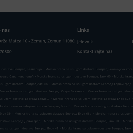
e nas
Links
orža Matea 16 - Zemun, Zemun 11080,
Jelovnik
Kontaktirajte nas
070500
.
m dostave Београд Калварија
Morska hrana sa uslugom dostave Београд Бежанијска коса
.
.
Насеље Сава Ковачевић
Morska hrana sa uslugom dostave Београд Блок 60
Morska hrana
.
uslugom dostave Београд Алтина
Morska hrana sa uslugom dostave Београд Горњи град
.
Morska hrana sa uslugom dostave Београд Стара Бежанија
Morska hrana sa uslugom dost
.
.
 uslugom dostave Београд Гардош
Morska hrana sa uslugom dostave Београд Блок 67а
.
orska hrana sa uslugom dostave Београд Блок 3
Morska hrana sa uslugom dostave Беогр
.
.
Блок 39
Morska hrana sa uslugom dostave Београд Блок 66а
Morska hrana sa uslugom
.
.
dostave Београд Доњи град
Morska hrana sa uslugom dostave Београд Блок 70
Morska
.
ana sa uslugom dostave Београд Блок 45
Morska hrana sa uslugom dostave Београд Блок 