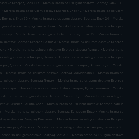
.
.
dostave Београд Блок 11а
Morska hrana sa uslugom dostave Београд Блок 31
.
.
1
Morska hrana sa uslugom dostave Београд Блок 42
Morska hrana sa uslugom
.
.
e Београд Блок 30
Morska hrana sa uslugom dostave Београд Блок 24
Morska
.
slugom dostave Београд Земун Поље
Morska hrana sa uslugom dostave Београд
.
.
Радиофар
Morska hrana sa uslugom dostave Београд Блок 19
Morska hrana sa
.
om dostave Београд Београд на води
Morska hrana sa uslugom dostave Београд
.
.
мала
Morska hrana sa uslugom dostave Београд Царева ћуприја
Morska hrana
.
sa uslugom dostave Београд Неимар
Morska hrana sa uslugom dostave Београд
.
.
еоград Дорћол
Morska hrana sa uslugom dostave Београд Вилине воде
Morska
.
.
ја
Morska hrana sa uslugom dostave Београд Хаџипоповац
Morska hrana sa
.
sa uslugom dostave Београд Ђерам
Morska hrana sa uslugom dostave Београд
.
.
нкова бара
Morska hrana sa uslugom dostave Београд Вуков споменик
Morska
.
orska hrana sa uslugom dostave Београд Липов Лад
Morska hrana sa uslugom
.
ostave Београд Баново брдо
Morska hrana sa uslugom dostave Београд Јулино
.
.
о
Morska hrana sa uslugom dostave Београд Канарево Брдо
Morska hrana sa
.
slugom dostave Београд Раковица
Morska hrana sa uslugom dostave Београд
.
.
ave Београд Mika Alas
Morska hrana sa uslugom dostave Београд Раковица 2
.
 hrana sa uslugom dostave Београд Борча 3
Morska hrana sa uslugom dostave