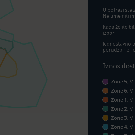
U potrazi ste
Ne ume niti i
Kada želite bit
izbor.
Jednostavno bi
porudžbine i 
Iznos dos
Zone 5
, M
Zone 6
, M
Zone 1
, M
Zone 2
, M
Zone 3
, M
Zone 4
, M