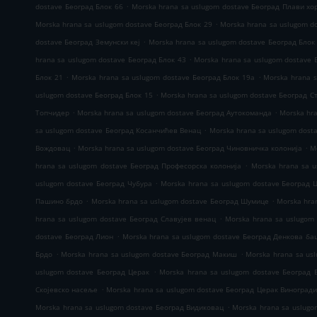
.
dostave Београд Блок 66
Morska hrana sa uslugom dostave Београд Плави хо
.
Morska hrana sa uslugom dostave Београд Блок 29
Morska hrana sa uslugom d
.
dostave Београд Земунски кеј
Morska hrana sa uslugom dostave Београд Блок
.
hrana sa uslugom dostave Београд Блок 43
Morska hrana sa uslugom dostave 
.
.
Блок 21
Morska hrana sa uslugom dostave Београд Блок 19а
Morska hrana 
.
uslugom dostave Београд Блок 15
Morska hrana sa uslugom dostave Београд С
.
.
Топчидер
Morska hrana sa uslugom dostave Београд Аутокоманда
Morska hr
.
sa uslugom dostave Београд Косанчићев Венац
Morska hrana sa uslugom dost
.
.
Вождовац
Morska hrana sa uslugom dostave Београд Чиновничка колонија
M
.
hrana sa uslugom dostave Београд Професорска колонија
Morska hrana sa 
.
uslugom dostave Београд Чубура
Morska hrana sa uslugom dostave Београд 
.
.
Пашино брдо
Morska hrana sa uslugom dostave Београд Шумице
Morska hra
.
hrana sa uslugom dostave Београд Славујев венац
Morska hrana sa uslugom
.
dostave Београд Лион
Morska hrana sa uslugom dostave Београд Денкова ба
.
.
Брдо
Morska hrana sa uslugom dostave Београд Макиш
Morska hrana sa us
.
uslugom dostave Београд Церак
Morska hrana sa uslugom dostave Београд 
.
Скојевско насеље
Morska hrana sa uslugom dostave Београд Церак Виноград
.
Morska hrana sa uslugom dostave Београд Видиковац
Morska hrana sa uslug