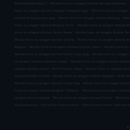
.
.
Београд Миљаковац 3
Morska hrana sa uslugom dostave Београд Кнежевац
.
hrana sa uslugom dostave Београд Лабудово брдо
Morska hrana sa uslugom 
.
.
dostave Београд Стари град
Morska hrana sa uslugom dostave Београд
Mors
.
hrana sa uslugom dostave Beograd Vračar
Morska hrana sa uslugom dostave Be
.
hrana sa uslugom dostave Zemun Земун
Morska hrana sa uslugom dostave Ze
.
Morska hrana sa uslugom dostave Zimony
Morska hrana sa uslugom dostave З
.
.
Beograd
Morska hrana sa uslugom dostave Сутјеска Земун
Morska hrana sa 
.
Morska hrana sa uslugom dostave Борча Стари град
Morska hrana sa uslugom 
.
sa uslugom dostave Ковилово Земун
Morska hrana sa uslugom dostave Ковил
.
uslugom dostave Zemun - Plavi Horizonti Земун
Morska hrana sa uslugom dosta
.
dostave Naselje Crvenka
Morska hrana sa uslugom dostave Beograd - Savski V
.
Morska hrana sa uslugom dostave Стари Град
Morska hrana sa uslugom dosta
.
hrana sa uslugom dostave Beograd - Voždovac
Morska hrana sa uslugom dostav
.
.
uslugom dostave Јајинци
Morska hrana sa uslugom dostave Ресник
Morska hr
.
.
.
dostave Крњача
Fish & Chips Dostava Hrane
Grčka Dostava Hrane
Isporuke d
F